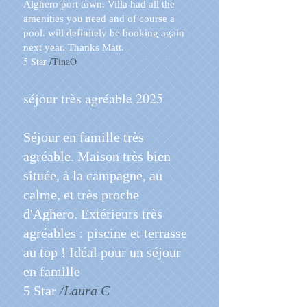
Alghero port town. Villa had all the
amenities you need and of course a
pool. will definitely be booking again
next year. Thanks Matt.
5 Star
/TinaO
séjour très agréable 2025
Séjour en famille très
agréable. Maison très bien
située, à la campagne, au
calme, et très proche
d'Aghero. Extérieurs très
agréables : piscine et terrasse
au top ! Idéal pour un séjour
en famille
5 Star
/Laura C