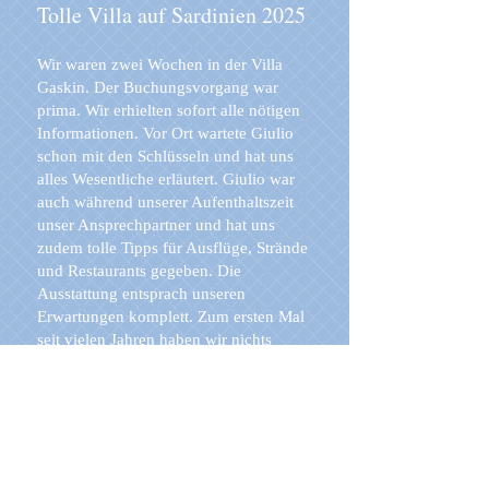
Tolle Villa auf Sardinien 2025
Wir waren zwei Wochen in der Villa
Gaskin. Der Buchungsvorgang war
prima. Wir erhielten sofort alle nötigen
Informationen. Vor Ort wartete Giulio
schon mit den Schlüsseln und hat uns
alles Wesentliche erläutert. Giulio war
auch während unserer Aufenthaltszeit
unser Ansprechpartner und hat uns
zudem tolle Tipps für Ausflüge, Strände
und Restaurants gegeben. Die
Ausstattung entsprach unseren
Erwartungen komplett. Zum ersten Mal
seit vielen Jahren haben wir nichts
vermisst. Auch die Ausstattung der
Küche war hervorragend. Die Anlage
selbst ist wunderschön. Der Poolbereich
mit angeschlossener Terrasse und
Außengrill bot die Möglichkeit, auch
die sehr heißen Tage in toller